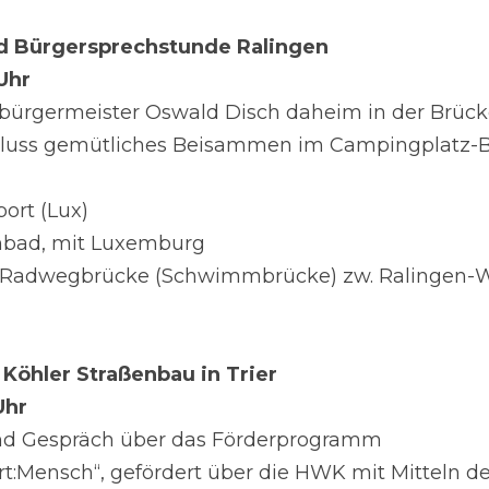
 Bürgersprechstunde Ralingen
 Uhr
sbürgermeister Oswald Disch daheim in der Brücke
hluss gemütliches Beisammen im Campingplatz-Bi
port (Lux)
mbad, mit Luxemburg
nd Radwegbrücke (Schwimmbrücke) zw. Ralingen-Wi
Köhler Straßenbau in Trier
 Uhr
nd Gespräch über das Förderprogramm 
:Mensch“, gefördert über die HWK mit Mitteln d