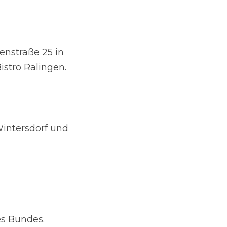
nstraße 25 in 
stro Ralingen.
ntersdorf und 
es Bundes.