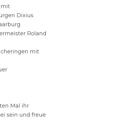
mit 
ürgen Dixius
Saarburg
ermeister Roland 
cheringen mit 
uer
en Mal ihr 
i sein und freue 