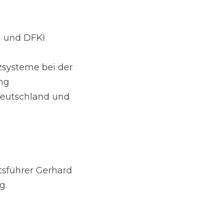
g und DFKI 
zsysteme bei der
ung
eutschland und 
sführer Gerhard 
g.