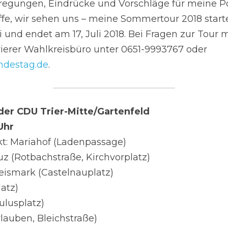
nregungen, Eindrücke und Vorschläge für meine Po
ffe, wir sehen uns – meine Sommertour 2018 sta
i und endet am 17, Juli 2018. Bei Fragen zur Tour m
gerne bei mir im Trierer Wahlkreisbüro unter 0651-9993767 oder 
ndestag.de
.
 der CDU Trier-Mitte/Gartenfeld
 Uhr
nkt: Mariahof (Ladenpassage)
euz (Rotbachstraße, Kirchvorplatz)
eismark (Castelnauplatz)
latz)
ulusplatz)
rlauben, Bleichstraße)