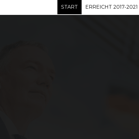
s Steier (CDU)
START
ERREICHT 2017-2021
ier-Saarburg