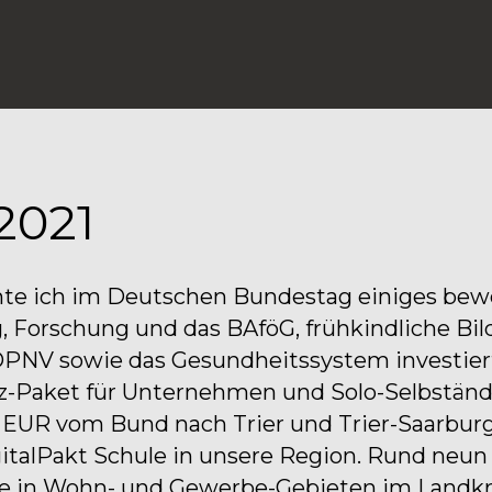
2021
nte ich im Deutschen Bundestag einiges bewe
ng, Forschung und das BAföG, frühkindliche Bi
PNV sowie das Gesundheitssystem investiert
z-Paket für Unternehmen und Solo-Selbständi
. EUR vom Bund nach Trier und Trier-Saarburg
talPakt Schule in unsere Region. Rund neun M
e in Wohn- und Gewerbe-Gebieten im Landkrei