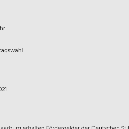
hr
tagswahl
021
r-Saarburg erhalten Fördergelder der Deutschen 