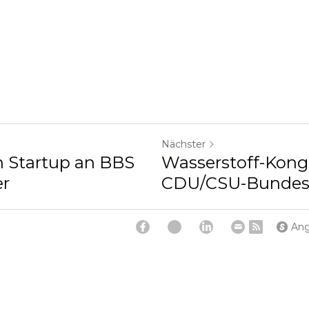
Nächster
n Startup an BBS
Wasserstoff-Kong
er
CDU/CSU-Bundest
Ang