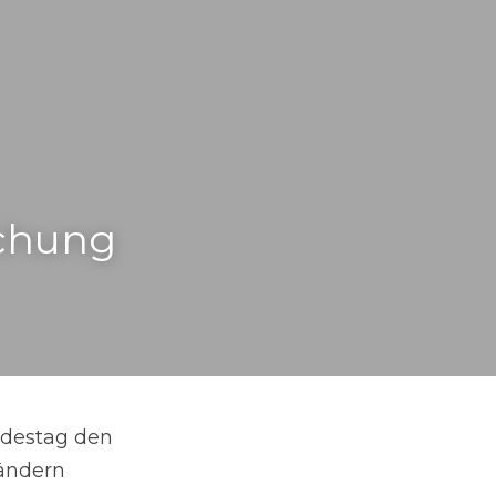
schung
destag den 
ändern 