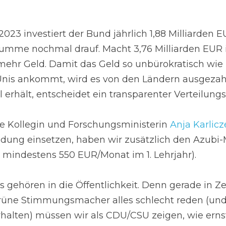
 2023 investiert der Bund jährlich 1,88 Milliarden E
Summe nochmal drauf. Macht 3,76 Milliarden EUR in
mehr Geld. Damit das Geld so unbürokratisch wie 
nis ankommt, wird es von den Ländern ausgezahl
l erhält, entscheidet ein transparenter Verteilungs
e Kollegin und Forschungsministerin 
Anja Karlicz
ildung einsetzen, haben wir zusätzlich den Azubi-
1 mindestens 550 EUR/Monat im 1. Lehrjahr).
os gehören in die Öffentlichkeit. Denn gerade in Ze
grüne Stimmungsmacher alles schlecht reden (und
alten) müssen wir als CDU/CSU zeigen, wie ernsth