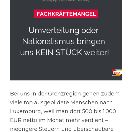
Bei uns in der Grenzregion gehen zudem 
viele top ausgebildete Menschen nach 
Luxemburg, weil man dort 500 bis 1.000 
EUR netto im Monat mehr verdient – 
niedrigere Steuern und überschaubare 