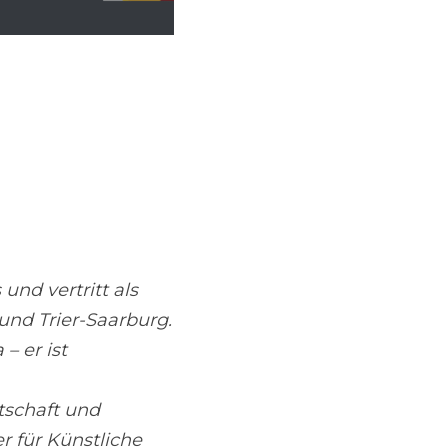
nd vertritt als 
nd Trier-Saarburg. 
 er ist 
schaft und 
 für Künstliche 