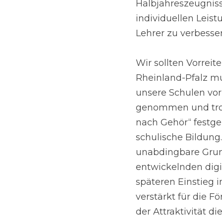
Halbjahreszeugniss
individuellen Leis
Lehrer zu verbesser
Wir sollten Vorreit
Rheinland-Pfalz m
unsere Schulen vor 
genommen und trotz
nach Gehör“ festgeh
schulische Bildung.
unabdingbare Grun
entwickelnden digi
späteren Einstieg 
verstärkt für die 
der Attraktivität d