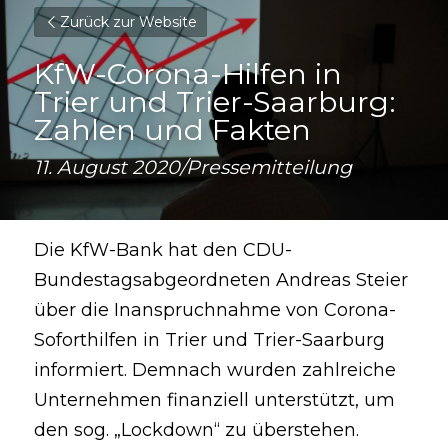
Zurück zur Website
KfW-Corona-Hilfen in 
Trier und Trier-Saarburg: 
Zahlen und Fakten
11. August 2020/Pressemitteilung
Die KfW-Bank hat den CDU-
Bundestagsabgeordneten Andreas Steier 
über die Inanspruchnahme von Corona-
Soforthilfen in Trier und Trier-Saarburg 
informiert. Demnach wurden zahlreiche 
Unternehmen finanziell unterstützt, um 
den sog. „Lockdown“ zu überstehen. 