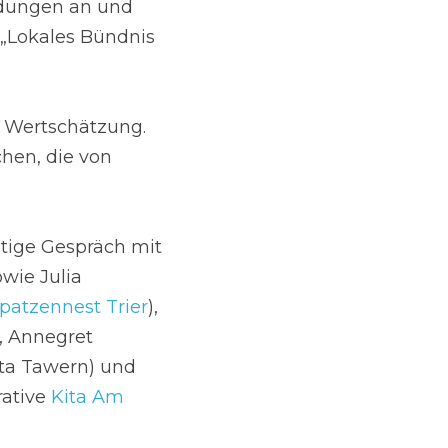
dungen an und 
„Lokales Bündnis 
 Wertschätzung. 
en, die von 
tige Gespräch mit 
owie Julia 
Spatzennest Trier
), 
), Annegret 
ta Tawern) und 
ative 
Kita Am 