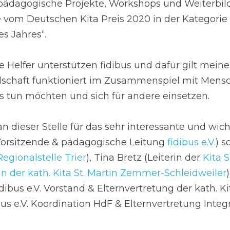
 pädagogische Projekte, Workshops und Weiterbil
e vom Deutschen Kita Preis 2020 in der Kategorie 
es Jahres“.
 Helfer unterstützen fidibus und dafür gilt meine
schaft funktioniert im Zusammenspiel mit Mensch
 tun möchten und sich für andere einsetzen.
 dieser Stelle für das sehr interessante und wich
. Vorsitzende & pädagogische Leitung 
fidibus e.V.
) s
egionalstelle Trier
), Tina Bretz (Leiterin der 
Kita 
in der kath. Kita St. Martin Zemmer-Schleidweiler
bus e.V. Vorstand & Elternvertretung der kath. Ki
us e.V. Koordination HdF & Elternvertretung Integr