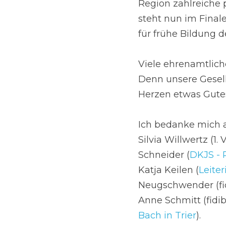
Region zahlreiche
steht nun im Final
für frühe Bildung d
Viele ehrenamtliche
Denn unsere Gesell
Herzen etwas Gutes
Ich bedanke mich an
Silvia Willwertz (1
Schneider (
DKJS - R
Katja Keilen (
Leiter
Neugschwender (fidi
Anne Schmitt (fidib
Bach in Trier
).